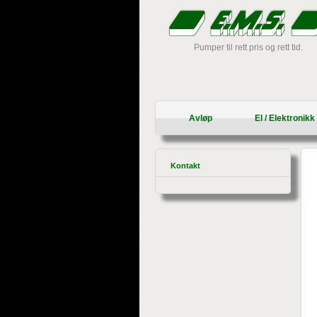
Pumper til rett pris og rett tid.
Avløp
El / Elektronikk
Kontakt