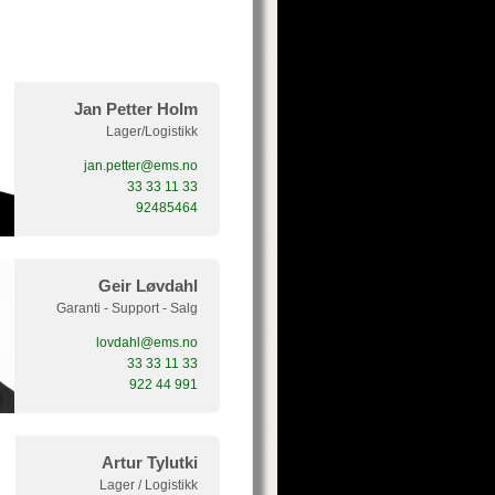
Jan Petter Holm
Lager/Logistikk
jan.petter@ems.no
33 33 11 33
92485464
Geir Løvdahl
Garanti - Support - Salg
lovdahl@ems.no
33 33 11 33
922 44 991
Artur Tylutki
Lager / Logistikk