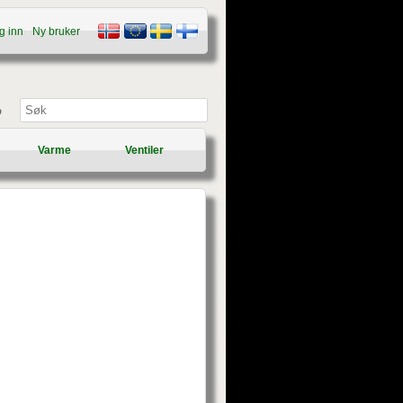
g inn
Ny bruker
p
Varme
Ventiler