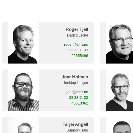
Roger Fjell
Daglig Leder
roger@ems.no
33 33 11 33
92655496
Joar Holmen
Innkjøp / Lager
joar@ems.no
33 33 11 33
40513362
Tarjei Angell
Support- salg